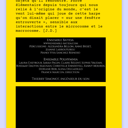
objets qu’il rencontre. Force
élémentaire depuis toujours qui nous
relie à l’origine du monde, c’est le
vent lui-même qui joue de cette harpe
qu’on disait placer « sur une fenêtre
entrouverte », sensible aux
interactions entre le microcosme et le
macrocosme. [J.D.]