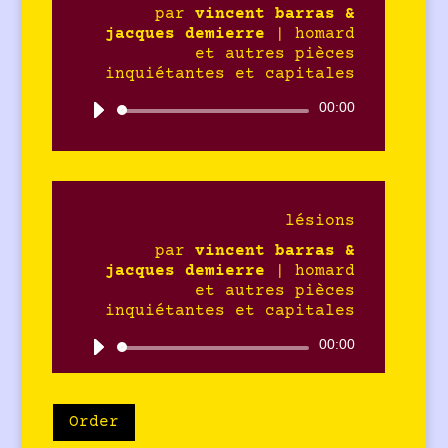
par
vincent barras &
jacques demierre
|
homard
et autres pièces
inquiétantes et capitales
00:00
Lecteur
audio
lésions
par
vincent barras &
jacques demierre
|
homard
et autres pièces
inquiétantes et capitales
00:00
Lecteur
audio
Order