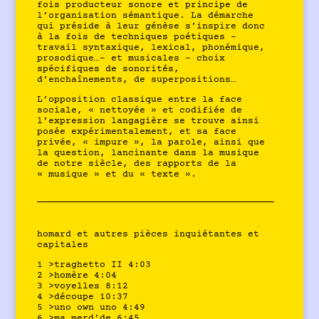
fois producteur sonore et principe de
l’organisation sémantique. La démarche
qui préside à leur génèse s’inspire donc
à la fois de techniques poétiques –
travail syntaxique, lexical, phonémique,
prosodique…- et musicales – choix
spécifiques de sonorités,
d’enchaînements, de superpositions…
L’opposition classique entre la face
sociale, « nettoyée » et codifiée de
l’expression langagière se trouve ainsi
posée expérimentalement, et sa face
privée, « impure », la parole, ainsi que
la question, lancinante dans la musique
de notre siècle, des rapports de la
« musique » et du « texte ».
homard et autres pièces inquiétantes et
capitales
1 >traghetto II 4:03
2 >homère 4:04
3 >voyelles 8:12
4 >découpe 10:37
5 >uno own uno 4:49
6 >ma merd’de 6:45