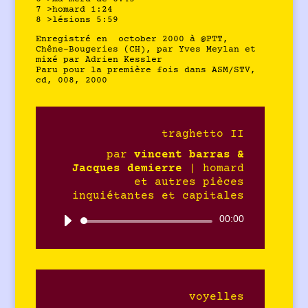
7 >homard 1:24
8 >lésions 5:59
Enregistré en october 2000 à @PTT,
Chêne-Bougeries (CH), par Yves Meylan et
mixé par Adrien Kessler
Paru pour la première fois dans ASM/STV,
cd, 008, 2000
traghetto II
par
vincent barras &
Jacques demierre
|
homard
et autres pièces
inquiétantes et capitales
00:00
Lecteur
audio
voyelles