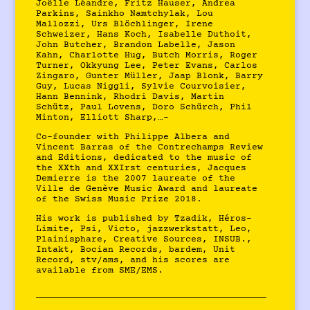
Joëlle Léandre, Fritz Hauser, Andrea
Parkins, Sainkho Namtchylak, Lou
Mallozzi, Urs Blöchlinger, Irene
Schweizer, Hans Koch, Isabelle Duthoit,
John Butcher, Brandon Labelle, Jason
Kahn, Charlotte Hug, Butch Morris, Roger
Turner, Okkyung Lee, Peter Evans, Carlos
Zingaro, Gunter Müller, Jaap Blonk, Barry
Guy, Lucas Niggli, Sylvie Courvoisier,
Hann Bennink, Rhodri Davis, Martin
Schütz, Paul Lovens, Doro Schürch, Phil
Minton, Elliott Sharp,…-
Co-founder with Philippe Albera and
Vincent Barras of the Contrechamps Review
and Editions, dedicated to the music of
the XXth and XXIrst centuries, Jacques
Demierre is the 2007 laureate of the
Ville de Genève Music Award and laureate
of the Swiss Music Prize 2018.
His work is published by Tzadik, Héros-
Limite, Psi, Victo, jazzwerkstatt, Leo,
Plainisphare, Creative Sources, INSUB.,
Intakt, Bocian Records, bardem, Unit
Record, stv/ams, and his scores are
available from SME/EMS.