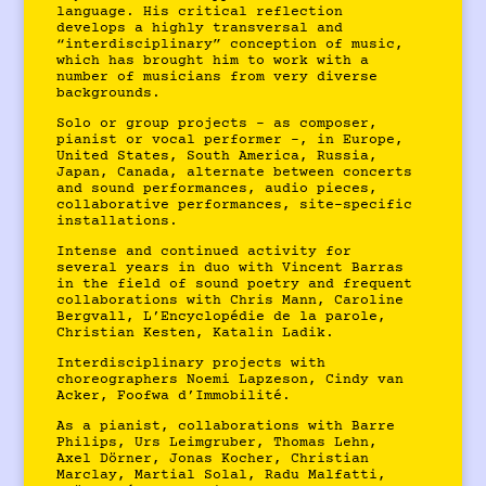
language. His critical reflection
develops a highly transversal and
“interdisciplinary” conception of music,
which has brought him to work with a
number of musicians from very diverse
backgrounds.
Solo or group projects – as composer,
pianist or vocal performer -, in Europe,
United States, South America, Russia,
Japan, Canada, alternate between concerts
and sound performances, audio pieces,
collaborative performances, site-specific
installations.
Intense and continued activity for
several years in duo with Vincent Barras
in the field of sound poetry and frequent
collaborations with Chris Mann, Caroline
Bergvall, L’Encyclopédie de la parole,
Christian Kesten, Katalin Ladik.
Interdisciplinary projects with
choreographers Noemi Lapzeson, Cindy van
Acker, Foofwa d’Immobilité.
As a pianist, collaborations with Barre
Philips, Urs Leimgruber, Thomas Lehn,
Axel Dörner, Jonas Kocher, Christian
Marclay, Martial Solal, Radu Malfatti,