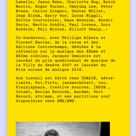
Labelle, Jason Kahn, Charlotte Hug, Butch
Morris, Roger Turner, Okkyung Lee, Peter
Evans, Carlos Zingaro, Gunter Müller,
Jaap Blonk, Barry Guy, Lucas Niggli,
Sylvie Courvoisier, Hann Bennink, Rhodri
Davis, Martin Schütz, Paul Lovens, Doro
Schürch, Phil Minton, Elliott Sharp,…-
Co-fondateur, avec Phillipe Albera et
Vincent Barras, de la revue et des
Editions Contrechamps, dédiées à la
réflexion sur la musique des XXeme et
XXIme siècles, Jacques Demierre est
lauréat du prix quadriennal de musique de
la Ville de Genève 2007 et lauréat du
Prix suisse de musique 2018.
Son travail est édité chez TZADIK, héros-
limite, Psi,Victo, jazzwerkstatt, Leo,
Plainisphare, Creative Sources, INSUB.,
Intakt, Bocian Records, bardem, Unit
Record, stv/ams, et ses partitions sont
disponibles chez SME/EMS.