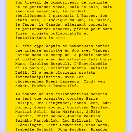
Son travail de compositeur, de pianiste
et de performer vocal, soit en solo, soit
avec des ensembles, le conduit
régulièrement à parcourir l’Europe, les
Etats-Unis, l’Amérique du Sud, la Russie,
le Japon, le Canada, alternant concerts
et performances sonores, pièces pour sons
fixés, projets collaboratifs et
installations in situ.
Il développe depuis de nombreuses années
une intense activité en duo avec Vincent
Barras dans le champ de la poésie sonore
et collabore avec des artistes tels Chris
Mann, Caroline Bergvall, L’Encyclopédie
de la parole, Christian Kesten, Katalin
Ladik. Il a mené plusieurs projets
interdisciplinaires, avec les
chorégraphes Noemi Lapzeson, Cindy van
Acker, Foofwa d’Immobilité.
Au nombre de ses collaborations sonores
en tant que pianiste, compter Barre
Philips, Urs Leimgruber,Thomas Lehn, Axel
Dörner, Jonas Kocher, Christian Marclay,
Martial Solal, Radu Malfatti, Joëlle
Léandre, Fritz Hauser,Andrea Parkins,
Sainkho Namtchylak, Lou Mallozzi, Urs
Blöchlinger, Irene Schweizer, Hans Koch,
Isabelle Duthoit, John Butcher, Brandon