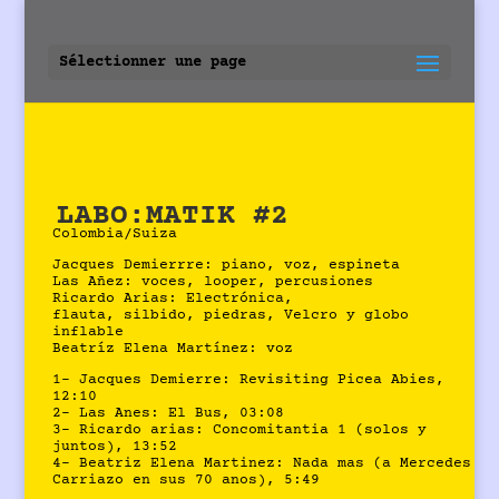
Sélectionner une page
LABO:MATIK #2
Colombia/Suiza
Jacques Demierrre: piano, voz, espineta
Las Añez: voces, looper, percusiones
Ricardo Arias: Electrónica,
flauta, silbido, piedras, Velcro y globo
inflable
Beatríz Elena Martínez: voz
1- Jacques Demierre: Revisiting Picea Abies,
12:10
2- Las Anes: El Bus, 03:08
3- Ricardo arias: Concomitantia 1 (solos y
juntos), 13:52
4- Beatriz Elena Martinez: Nada mas (a Mercedes
Carriazo en sus 70 anos), 5:49