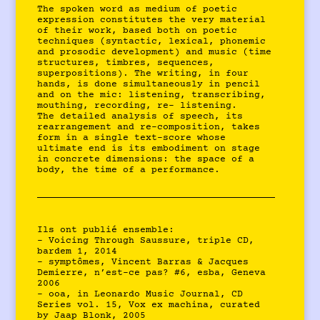
The spoken word as medium of poetic
expression constitutes the very material
of their work, based both on poetic
techniques (syntactic, lexical, phonemic
and prosodic development) and music (time
structures, timbres, sequences,
superpositions). The writing, in four
hands, is done simultaneously in pencil
and on the mic: listening, transcribing,
mouthing, recording, re- listening.
The detailed analysis of speech, its
rearrangement and re-composition, takes
form in a single text-score whose
ultimate end is its embodiment on stage
in concrete dimensions: the space of a
body, the time of a performance.
Ils ont publié ensemble:
– Voicing Through Saussure, triple CD,
bardem 1, 2014
– symptômes, Vincent Barras & Jacques
Demierre, n’est-ce pas? #6, esba, Geneva
2006
– ooa, in Leonardo Music Journal, CD
Series vol. 15, Vox ex machina, curated
by Jaap Blonk, 2005