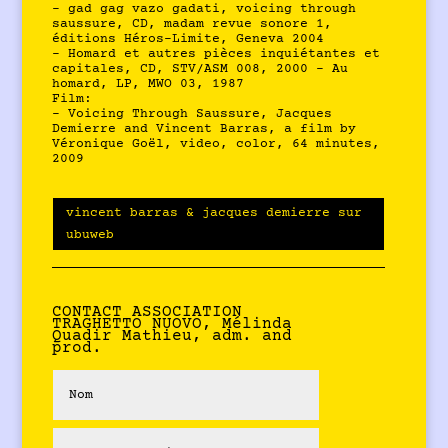
– gad gag vazo gadati, voicing through
saussure, CD, madam revue sonore 1,
éditions Héros-Limite, Geneva 2004
– Homard et autres pièces inquiétantes et
capitales, CD, STV/ASM 008, 2000 – Au
homard, LP, MWO 03, 1987
Film:
– Voicing Through Saussure, Jacques
Demierre and Vincent Barras, a film by
Véronique Goël, video, color, 64 minutes,
2009
vincent barras & jacques demierre sur
ubuweb
CONTACT ASSOCIATION
TRAGHETTO NUOVO, Mélinda
Quadir Mathieu, adm. and
prod.