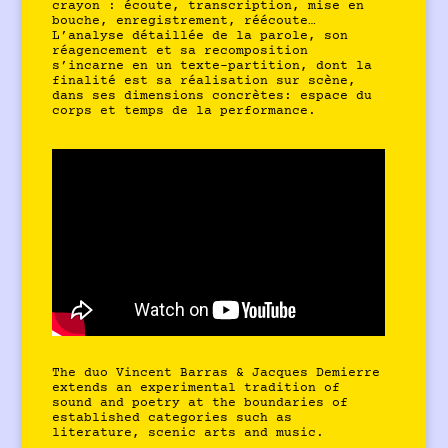
crayon : écoute, transcription, mise en
bouche, enregistrement, réécoute…
L’analyse détaillée de la parole, son
réagencement et sa recomposition
s’incarne en un texte-partition, dont la
finalité est sa réalisation sur scène,
dans ses dimensions concrètes: espace du
corps et temps de la performance.
The duo Vincent Barras & Jacques Demierre
extends an experimental tradition of
sound and poetry at the boundaries of
established categories such as
literature, scenic arts and music.