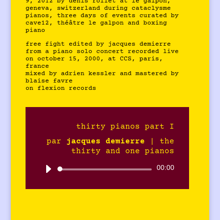
9, 2012 by denis rollet at le galpon,
geneva, switzerland during cataclysme
pianos, three days of events curated by
cave12, théâtre le galpon and boxing
piano
free fight edited by jacques demierre
from a piano solo concert recorded live
on october 15, 2000, at CCS, paris,
france
mixed by adrien kessler and mastered by
blaise favre
on flexion records
thirty pianos part I
par
jacques demierre
|
the
thirty and one pianos
00:00
Lecteur
audio