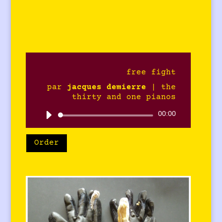
free fight
par
jacques demierre
|
the
thirty and one pianos
00:00
Lecteur
audio
Order