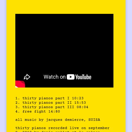
1. thirty pianos part I 10:23
2. thirty pianos part II 15:53
3. thirty pianos part III 08:04
4. free fight 14:80
all music by jacques demierre, SUISA
thirty pianos recorded live on september